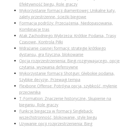
Efektywność biegu, Role graczy
Wykorzystanie formacji diamentowej: Unikalne kąty,
zalety przestrzenne, ścieżki biegowe
Formacja podróży: Przeciążenia, Niedopasowania,
Kombinacje tras
Atak Zachodniego Wybrzeża: Krótkie Podania, Trasy
Czasowe, Kontrola Piłki
Wdrażanie ciasnej formacji: strategie krótkiego
dystansu, gra fizyczna, blokowanie
Opcja rozprzestrzenienia: Biegi rozgrywającego, opcje
czytania, wyzwania defensywne
Wykorzystanie formacji Shotgun: Głębokie podania,
Szybkie decyzje, Przewagi tempa
Flexbone Offense: Potrójna opcja, szybkość, mylenie
przeciwnika
T-Formation: Znaczenie historyczne, Skupienie na
bieganiu, Role graczy
Funkcje biegacza w formacji Singleback:
wszechstronność, blokowanie, style biegu
Używanie opcji rozprzestrzenienia: Bieg