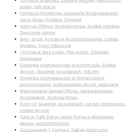
Formacja Singleback: Zagrane biegowe, elastyczność
podań, role graczy
Formacja Pistoletowa: Ustawienie Rozgrywającego,
Opcje Biegu i Podania, Zmylenie
Hurry-Up Offense: Kontrola tempa, Szybkie zagrania,
Zmęczenie obrony
Bieg i Strzał: Koncepcje Rozprzestrzeniania, Szybkie
Wydania, Trasy Odbiorców
I Formacja: Bieg z piłką, Play-Action, Schematy
blokowania
Dynamika rozgrywającego w pustym polu: Szybkie
decyzje, Skupienie na podaniach, Odczyty
Dynamika rozgrywającego w formacji pistol:
pozycjonowanie, podejmowanie decyzji, wykonanie
Wykorzystanie Spread Offense: Niedopasowania,
Rozstawienie, Kontrola tempa
Pusty tył: Skupienie na podaniach, odczyty defensywne,
szybkie decyzje
Funkcje Tight End w ciasnej formacji: blokowanie,
łapanie, wszechstronność
Zastosowanie T-Formacji: Taktyki historyczne,