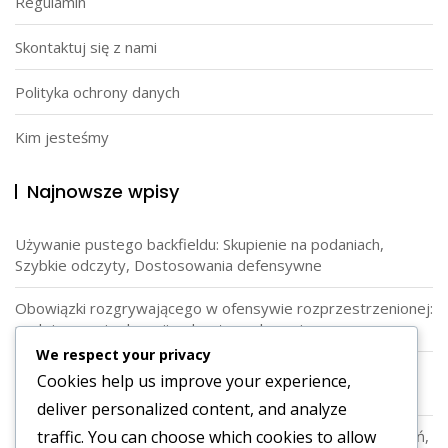
Regulamin
Skontaktuj się z nami
Polityka ochrony danych
Kim jesteśmy
Najnowsze wpisy
Używanie pustego backfieldu: Skupienie na podaniach,
Szybkie odczyty, Dostosowania defensywne
Obowiązki rozgrywającego w ofensywie rozprzestrzenionej:
podejmowanie decyzji, odczyty, wykonanie
We respect your privacy
Role w tylnym polu w ofensywie Wing-T: Oszustwo,
Cookies help us improve your experience,
Zmylenie, Pozycjonowanie graczy
deliver personalized content, and analyze
traffic. You can choose which cookies to allow
Formacja Singleback: Zagrane biegowe, elastyczność podań,