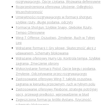
rozgrywającego, Opcje czytania, Wyzwania defensywne
Rozprzestrzeniona ofensywa: Ułożenie, Odległości,
Wszechstronność
Umiejętności rozgrywającego w formacji shotgun:
szybkie rzuty, długie podania, odczyty
Formacja Shotgun: Szybkie Snapy, Głębokie Rzuty,
Tempo Ofensywne
Wing-T Offense: Oszustwo, Zmylenie, Ruch w Tylnej
Linii
Wdrażanie formacji I: Gry siłowe, Skuteczność akcji z
udawaniem, Schematy blokowania
Wdrażanie ofensywy Hurry-Up: Kontrola tempa, Szybkie
zagrania, Zmęczenie obrony
Wykorzystanie formacji Pistol: Opcje biegu i podania,
Zmylenie, Odczytywanie przez rozgrywającego
Zastosowanie ofensywy Wing-T: taktyki oszustwa,
zagrania w kierunku przeciwnym, ruch w tylnym polu
Zastosowanie ofensywy Flexbone: strategie potrójnej
opcji, przewagi prędkości, wprowadzenie w błąd
Zagęszczona formacja: krótki dystans, fizyczność,
schematy blokowania