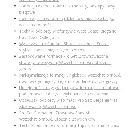
Formacja diamentowa: unikalne kąty, odstępy, pasy
biegowe
Role biegacza w formacji I: blokowanie, style biegu,
wszechstronność
Techniki odbiorcy w ofensywie West Coast: Bieganie
tras, Czas, Odległości
Wykorzystanie Run And Shoot: koncepcje Spread,
szybkie zwolnienia, trasy odbiorców
Zastosowanie formacji Pro Set: Zrównoważona
strategia ofensywna, Wszechstronność, Ułożenie
graczy
Maksymalizacja formacji Singleback: wszechstronność,
równowaga między biegami a podaniami, role graczy
Umiejętności rozgrywającego w formacji diamentowej:
podejmowanie decyzji, wykonanie, rozstawienie
Obowiązki odbiorcy w formacji Pro Set: Bieganie tras,
Blokowanie, Wszechstronność
Pro Set Formation: Zrównoważony Atak,
Wszechstronność, Ułożenie Zawodników
Techniki odbiorców w formacji Trips: kombinacje tras,