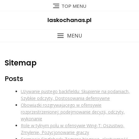
Skip
TOP MENU
to
content
laskochanas.pl
MENU
Sitemap
Posts
Używanie pustego backfieldu: Skupienie na podaniach,
Szybkie odczyty, Dostosowania defensywne
Obowiązki rozgrywającego w ofensywie
rozprzestrzenionej: podejmowanie decyzji, odczyty,
wykonanie
Role w tylnym polu w ofensywie Wing-T: Oszustwo,
Zmylenie, Pozycjonowanie graczy