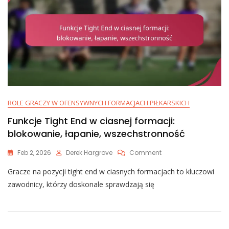
ROLE GRACZY W OFENSYWNYCH FORMACJACH PIŁKARSKICH
Funkcje Tight End w ciasnej formacji:
blokowanie, łapanie, wszechstronność
On
Feb 2, 2026
Derek Hargrove
Comment
Funkcje
Gracze na pozycji tight end w ciasnych formacjach to kluczowi
Tight
End
zawodnicy, którzy doskonale sprawdzają się
W
Ciasnej
Formacji:
Blokowanie,