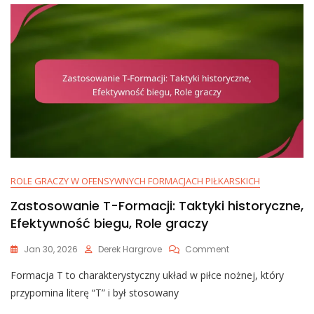
Łapanie,
Wszechstronność
ROLE GRACZY W OFENSYWNYCH FORMACJACH PIŁKARSKICH
Zastosowanie T-Formacji: Taktyki historyczne,
Efektywność biegu, Role graczy
On
Jan 30, 2026
Derek Hargrove
Comment
Zastosowanie
Formacja T to charakterystyczny układ w piłce nożnej, który
T-
Formacji:
przypomina literę “T” i był stosowany
Taktyki