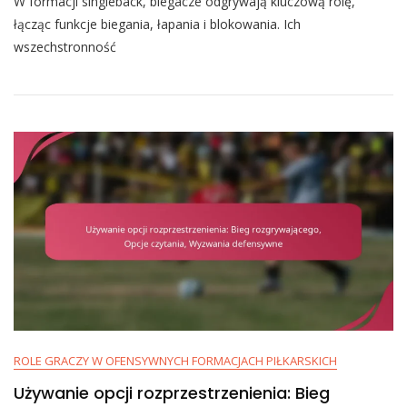
W formacji singleback, biegacze odgrywają kluczową rolę,
Biegacza
W
łącząc funkcje biegania, łapania i blokowania. Ich
Formacji
wszechstronność
Singleback:
Wszechstronność,
Blokowanie,
Style
Biegu
ROLE GRACZY W OFENSYWNYCH FORMACJACH PIŁKARSKICH
Używanie opcji rozprzestrzenienia: Bieg