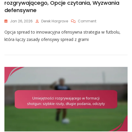
rozgrywającego, Opcje czytania, Wyzwania
defensywne
On
Jan 26, 2026
Derek Hargrove
Comment
Używanie
Opcja spread to innowacyjna ofensywna strategia w futbolu,
Opcji
Rozprzestrzenienia:
która łączy zasady ofensywy spread z grami
Bieg
Rozgrywającego,
Opcje
Czytania,
Wyzwania
Defensywne