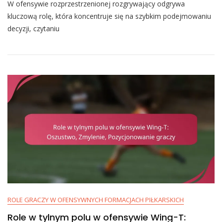
W ofensywie rozprzestrzenionej rozgrywający odgrywa
Rozgrywającego
W
kluczową rolę, która koncentruje się na szybkim podejmowaniu
Ofensywie
decyzji, czytaniu
Rozprzestrzenionej:
Podejmowanie
Decyzji,
Odczyty,
Wykonanie
ROLE GRACZY W OFENSYWNYCH FORMACJACH PIŁKARSKICH
Role w tylnym polu w ofensywie Wing-T: