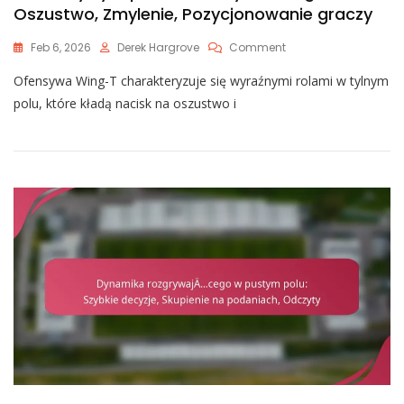
Oszustwo, Zmylenie, Pozycjonowanie graczy
On
Feb 6, 2026
Derek Hargrove
Comment
Role
Ofensywa Wing-T charakteryzuje się wyraźnymi rolami w tylnym
W
Tylnym
polu, które kładą nacisk na oszustwo i
Polu
W
Ofensywie
Wing-
T:
Oszustwo,
Zmylenie,
Pozycjonowanie
Graczy