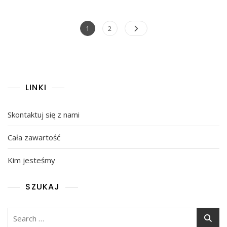
Posts
Page
Page
1
2
pagination
LINKI
Skontaktuj się z nami
Cała zawartość
Kim jesteśmy
SZUKAJ
Search
for: