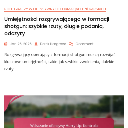
ROLE GRACZY W OFENSYWNYCH FORMACJACH PIŁKARSKICH
Umiejętności rozgrywającego w formacji
shotgun: szybkie rzuty, długie podania,
odczyty
On
Jan 26, 2026
Derek Hargrove
Comment
Umiejętności
Rozgrywający operujący z formacji shotgun muszą rozwijać
Rozgrywającego
W
kluczowe umiejętności, takie jak szybkie zwolnienia, dalekie
Formacji
rzuty
Shotgun:
Szybkie
Rzuty,
Długie
Podania,
Odczyty