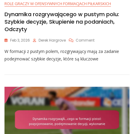
ROLE GRACZY W OFENSYWNYCH FORMACJACH PIŁKARSKICH
Dynamika rozgrywającego w pustym polu:
Szybkie decyzje, Skupienie na podaniach,
Odczyty
On
Feb 3, 2026
Derek Hargrove
Comment
Dynamika
W formacji z pustym polem, rozgrywający mają za zadanie
Rozgrywającego
W
podejmować szybkie decyzje, które są kluczowe
Pustym
Polu:
Szybkie
Decyzje,
Skupienie
Na
Podaniach,
Odczyty