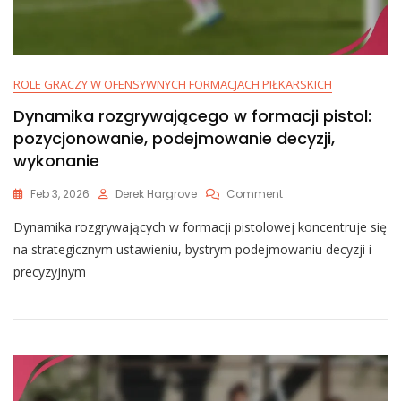
ROLE GRACZY W OFENSYWNYCH FORMACJACH PIŁKARSKICH
Dynamika rozgrywającego w formacji pistol:
pozycjonowanie, podejmowanie decyzji,
wykonanie
On
Feb 3, 2026
Derek Hargrove
Comment
Dynamika
Dynamika rozgrywających w formacji pistolowej koncentruje się
Rozgrywającego
W
na strategicznym ustawieniu, bystrym podejmowaniu decyzji i
Formacji
precyzyjnym
Pistol:
Pozycjonowanie,
Podejmowanie
Decyzji,
Wykonanie