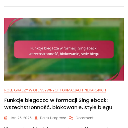
Historyczne,
Efektywność
Biegu,
Role
Graczy
ROLE GRACZY W OFENSYWNYCH FORMACJACH PIŁKARSKICH
Funkcje biegacza w formacji Singleback:
wszechstronność, blokowanie, style biegu
On
Jan 26, 2026
Derek Hargrove
Comment
Funkcje