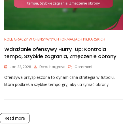
ROLE GRACZY W OFENSYWNYCH FORMACJACH PIŁKARSKICH
Wdrażanie ofensywy Hurry-Up: Kontrola
tempa, Szybkie zagrania, Zmęczenie obrony
On
Jan 22, 2026
Derek Hargrove
Comment
Wdrażanie
Ofensywa przyspieszona to dynamiczna strategia w futbolu,
Ofensywy
Hurry-
która podkreśla szybkie tempo gry, aby utrzymać obrony
Up:
Kontrola
Tempa,
Szybkie
Zagrania,
Zmęczenie
Read more
Obrony