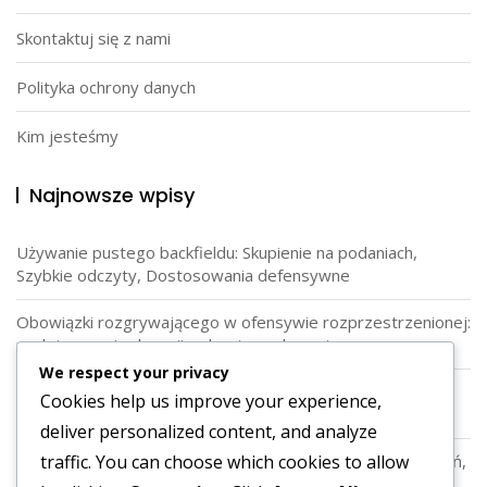
Skontaktuj się z nami
Polityka ochrony danych
Kim jesteśmy
Najnowsze wpisy
Używanie pustego backfieldu: Skupienie na podaniach,
Szybkie odczyty, Dostosowania defensywne
Obowiązki rozgrywającego w ofensywie rozprzestrzenionej:
podejmowanie decyzji, odczyty, wykonanie
We respect your privacy
Role w tylnym polu w ofensywie Wing-T: Oszustwo,
Cookies help us improve your experience,
Zmylenie, Pozycjonowanie graczy
deliver personalized content, and analyze
traffic. You can choose which cookies to allow
Formacja Singleback: Zagrane biegowe, elastyczność podań,
role graczy