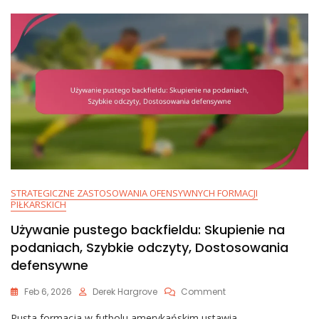
STRATEGICZNE ZASTOSOWANIA OFENSYWNYCH FORMACJI
PIŁKARSKICH
Używanie pustego backfieldu: Skupienie na
podaniach, Szybkie odczyty, Dostosowania
defensywne
On
Feb 6, 2026
Derek Hargrove
Comment
Używanie
Pusta formacja w futbolu amerykańskim ustawia
Pustego