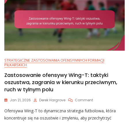
STRATEGICZNE ZASTOSOWANIA OFENSYWNYCH FORMACJI
PIŁKARSKICH
Zastosowanie ofensywy Wing-T: taktyki
oszustwa, zagrania w kierunku przeciwnym,
ruch w tylnym polu
On
Jan 21, 2026
Derek Hargrove
Comment
Zastosowanie
Ofensywa Wing-T to dynamiczna strategia futbolowa, która
Ofensywy
Wing-
koncentruje się na oszustwie i zmyleniu, aby przechytrzyć
T:
Taktyki