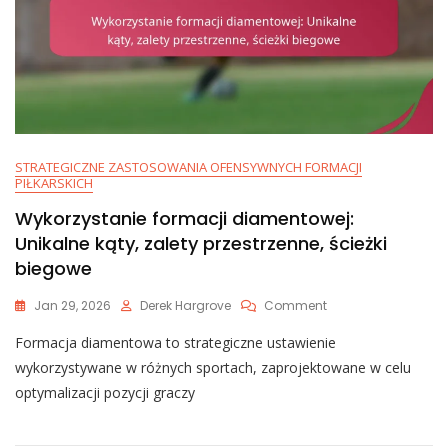
STRATEGICZNE ZASTOSOWANIA OFENSYWNYCH FORMACJI
PIŁKARSKICH
Wykorzystanie formacji diamentowej:
Unikalne kąty, zalety przestrzenne, ścieżki
biegowe
On
Jan 29, 2026
Derek Hargrove
Comment
Wykorzystanie
Formacja diamentowa to strategiczne ustawienie
Formacji
Diamentowej:
wykorzystywane w różnych sportach, zaprojektowane w celu
Unikalne
optymalizacji pozycji graczy
Kąty,
Zalety
Przestrzenne,