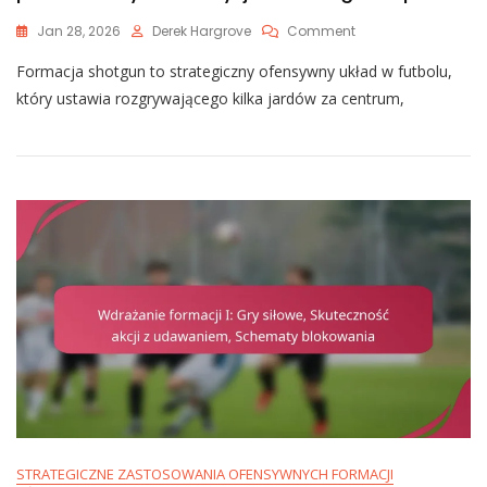
On
Jan 28, 2026
Derek Hargrove
Comment
Wykorzystanie
Formacja shotgun to strategiczny ofensywny układ w futbolu,
Formacji
Shotgun:
który ustawia rozgrywającego kilka jardów za centrum,
Głębokie
Podania,
Szybkie
Decyzje,
Przewagi
Tempa
STRATEGICZNE ZASTOSOWANIA OFENSYWNYCH FORMACJI