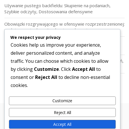
Używanie pustego backfieldu: Skupienie na podaniach,
Szybkie odczyty, Dostosowania defensywne
Obowiązki rozgrywającego w ofensywie rozprzestrzenionej:
podejmowanie decyzji, odczyty, wykonanie
We respect your privacy
Role w tylnym polu w ofensywie Wing-T: Oszustwo,
Cookies help us improve your experience,
Zmylenie, Pozycjonowanie graczy
deliver personalized content, and analyze
traffic. You can choose which cookies to allow
Formacja Singleback: Zagrane biegowe, elastyczność podań,
role graczy
by clicking
Customize
. Click
Accept All
to
consent or
Reject All
to decline non-essential
Formacja Pistoletowa: Ustawienie Rozgrywającego, Opcje
cookies.
Biegu i Podania, Zmylenie
Customize
Reject All
Copyright © 2026 Bosa. Powered by
Bosa Themes
Pliki cookie i śledzenie
Regulamin
Accept All
Skontaktuj się z nami
Polityka ochrony danych
Kim jesteśmy