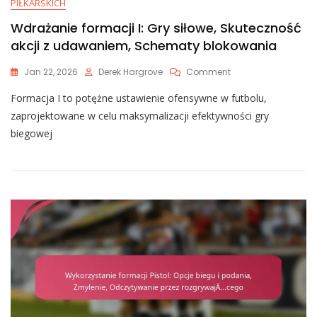
PIŁKARSKICH
Wdrażanie formacji I: Gry siłowe, Skuteczność
akcji z udawaniem, Schematy blokowania
On
Jan 22, 2026
Derek Hargrove
Comment
Wdrażanie
Formacja I to potężne ustawienie ofensywne w futbolu,
Formacji
I:
zaprojektowane w celu maksymalizacji efektywności gry
Gry
biegowej
Siłowe,
Skuteczność
Akcji
Z
Udawaniem,
Schematy
Blokowania