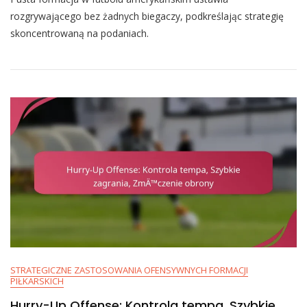
Backfieldu:
rozgrywającego bez żadnych biegaczy, podkreślając strategię
Skupienie
skoncentrowaną na podaniach.
Na
Podaniach,
Szybkie
Odczyty,
Dostosowania
Defensywne
STRATEGICZNE ZASTOSOWANIA OFENSYWNYCH FORMACJI
PIŁKARSKICH
Hurry-Up Offense: Kontrola tempa, Szybkie