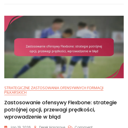
Oszustwa,
Zagrania
W
Kierunku
Przeciwnym,
Ruch
W
Tylnym
Polu
STRATEGICZNE ZASTOSOWANIA OFENSYWNYCH FORMACJI
PIŁKARSKICH
Zastosowanie ofensywy Flexbone: strategie
potrójnej opcji, przewagi prędkości,
wprowadzenie w błąd
On
Jan 19, 2026
Derek Hargrove
Comment