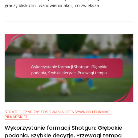
Formacji:
graczy blisko linii wznowienia akcji, co zwiększa
Strategie
Krótkiego
Dystansu,
Gra
Fizyczna,
Blokowanie
STRATEGICZNE ZASTOSOWANIA OFENSYWNYCH FORMACJI
PIŁKARSKICH
Wykorzystanie formacji Shotgun: Głębokie
podania, Szybkie decyzje, Przewagi tempa