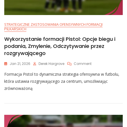
STRATEGICZNE ZASTOSOWANIA OFENSYWNYCH FORMACJI
PIŁKARSKICH
Wykorzystanie formacji Pistol: Opcje biegu i
podania, Zmylenie, Odczytywanie przez
rozgrywającego
On
Jan 21, 2026
Derek Hargrove
Comment
Wykorzystanie
Formacja Pistol to dynamiczna strategia ofensywna w futbolu,
Formacji
Pistol:
która ustawia rozgrywającego za centrum, umożliwiając
Opcje
zrównoważoną
Biegu
I
Podania,
Zmylenie,
Odczytywanie
Przez
Rozgrywającego