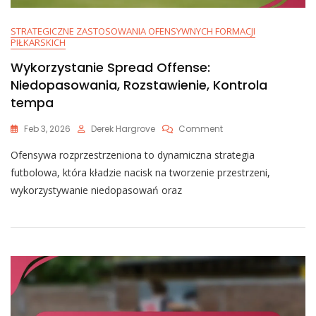
STRATEGICZNE ZASTOSOWANIA OFENSYWNYCH FORMACJI
PIŁKARSKICH
Wykorzystanie Spread Offense:
Niedopasowania, Rozstawienie, Kontrola
tempa
On
Feb 3, 2026
Derek Hargrove
Comment
Wykorzystanie
Ofensywa rozprzestrzeniona to dynamiczna strategia
Spread
Offense:
futbolowa, która kładzie nacisk na tworzenie przestrzeni,
Niedopasowania,
wykorzystywanie niedopasowań oraz
Rozstawienie,
Kontrola
Tempa