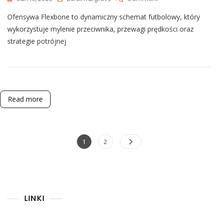
Zastosowanie
Ofensywa Flexbone to dynamiczny schemat futbolowy, który
Ofensywy
Flexbone:
wykorzystuje mylenie przeciwnika, przewagi prędkości oraz
Strategie
strategie potrójnej
Potrójnej
Opcji,
Przewagi
Prędkości,
Wprowadzenie
W
Read more
Błąd
Posts
Page
Page
1
2
pagination
LINKI