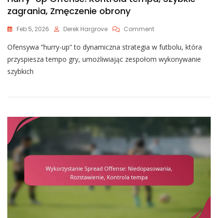
zagrania, Zmęczenie obrony
On
Feb 5, 2026
Derek Hargrove
Comment
Hurry-
Ofensywa “hurry-up” to dynamiczna strategia w futbolu, która
Up
Offense:
przyspiesza tempo gry, umożliwiając zespołom wykonywanie
Kontrola
szybkich
Tempa,
Szybkie
Zagrania,
Zmęczenie
Obrony