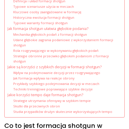
Definicja i układ formacji shotgun
Typowe scenariusze użycia w meczach
Kluczowe osoby zaangażowane w formację
Historyczna ewolucja formacji shotgun
Typowe warianty formacji shotgun
Jak formacja shotgun ułatwia głębokie podania?
Mechanika głębokich podań z formacji shotgun
Udane głębokie zagrania podaniowe z wykorzystaniem formacji
shotgun
Rola rozgrywającego w wykonywaniu głębokich podań
Strategie obronne przeciwko głębokim podaniom z formacji
shotgun
Jakie są korzyści z szybkich decyzji w formacji shotgun?
Wpływ na podejmowanie decyzji przez rozgrywającego
Jak formacja wpływa na reakcje obrony
Przykłady szybkiego podejmowania decyzji w meczach
Techniki treningowe poprawiające szybkie decyzje
Jakie korzyści tempo daje formacja shotgun?
Strategie utrzymania ofensywy w szybkim tempie
Skutki dla przeciwnych obron
Studia przypadków drużyn skutecznie wykorzystujących tempo
Co to jest formacja shotgun w