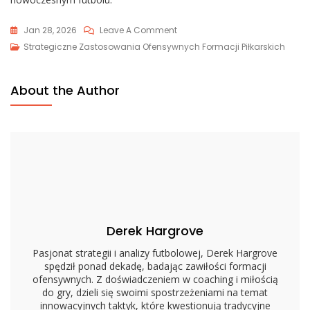
On
Jan 28, 2026
Leave A Comment
Wykorzystanie
Strategiczne Zastosowania Ofensywnych Formacji Piłkarskich
Formacji
Shotgun:
About the Author
Głębokie
Podania,
Szybkie
Decyzje,
Przewagi
Tempa
Derek Hargrove
Pasjonat strategii i analizy futbolowej, Derek Hargrove
spędził ponad dekadę, badając zawiłości formacji
ofensywnych. Z doświadczeniem w coaching i miłością
do gry, dzieli się swoimi spostrzeżeniami na temat
innowacyjnych taktyk, które kwestionują tradycyjne