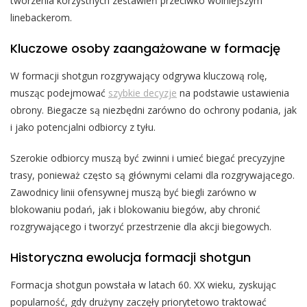
tworzenia korzystnych zestawień przeciwko wolniejszym
linebackerom.
Kluczowe osoby zaangażowane w formację
W formacji shotgun rozgrywający odgrywa kluczową rolę,
musząc podejmować
szybkie decyzje
na podstawie ustawienia
obrony. Biegacze są niezbędni zarówno do ochrony podania, jak
i jako potencjalni odbiorcy z tyłu.
Szerokie odbiorcy muszą być zwinni i umieć biegać precyzyjne
trasy, ponieważ często są głównymi celami dla rozgrywającego.
Zawodnicy linii ofensywnej muszą być biegli zarówno w
blokowaniu podań, jak i blokowaniu biegów, aby chronić
rozgrywającego i tworzyć przestrzenie dla akcji biegowych.
Historyczna ewolucja formacji shotgun
Formacja shotgun powstała w latach 60. XX wieku, zyskując
popularność, gdy drużyny zaczęły priorytetowo traktować