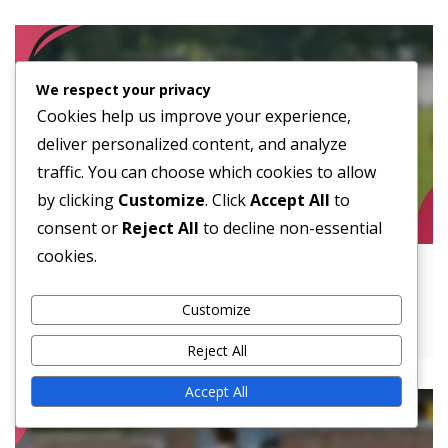
We respect your privacy
Cookies help us improve your experience,
deliver personalized content, and analyze
traffic. You can choose which cookies to allow
by clicking
Customize
. Click
Accept All
to
consent or
Reject All
to decline non-essential
cookies.
Wykorzystanie Spread Offense:
Niedopasowania, Rozstawienie, Kontrola
Customize
tempa
Reject All
Accept All