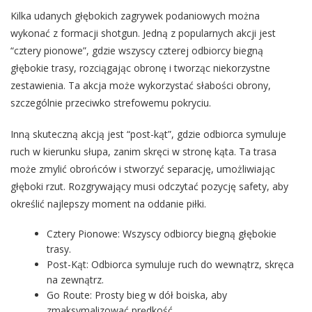
Kilka udanych głębokich zagrywek podaniowych można
wykonać z formacji shotgun. Jedną z popularnych akcji jest
“cztery pionowe”, gdzie wszyscy czterej odbiorcy biegną
głębokie trasy, rozciągając obronę i tworząc niekorzystne
zestawienia. Ta akcja może wykorzystać słabości obrony,
szczególnie przeciwko strefowemu pokryciu.
Inną skuteczną akcją jest “post-kąt”, gdzie odbiorca symuluje
ruch w kierunku słupa, zanim skręci w stronę kąta. Ta trasa
może zmylić obrońców i stworzyć separację, umożliwiając
głęboki rzut. Rozgrywający musi odczytać pozycję safety, aby
określić najlepszy moment na oddanie piłki.
Cztery Pionowe: Wszyscy odbiorcy biegną głębokie
trasy.
Post-Kąt: Odbiorca symuluje ruch do wewnątrz, skręca
na zewnątrz.
Go Route: Prosty bieg w dół boiska, aby
zmaksymalizować prędkość.