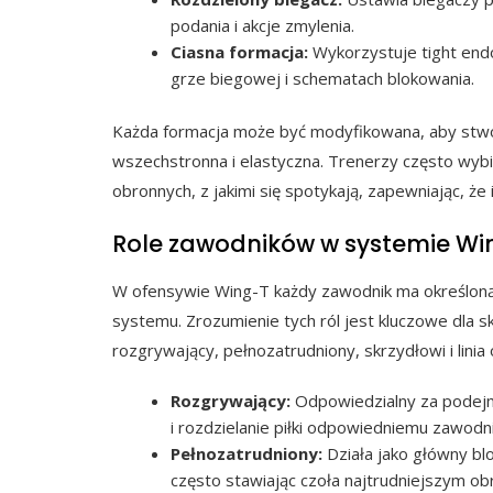
podania i akcje zmylenia.
Ciasna formacja:
Wykorzystuje tight endów
grze biegowej i schematach blokowania.
Każda formacja może być modyfikowana, aby stwor
wszechstronna i elastyczna. Trenerzy często wybie
obronnych, z jakimi się spotykają, zapewniając, ż
Role zawodników w systemie Wi
W ofensywie Wing-T każdy zawodnik ma określoną r
systemu. Zrozumienie tych ról jest kluczowe dla 
rozgrywający, pełnozatrudniony, skrzydłowi i linia
Rozgrywający:
Odpowiedzialny za podejm
i rozdzielanie piłki odpowiedniemu zawodn
Pełnozatrudniony:
Działa jako główny blo
często stawiając czoła najtrudniejszym o