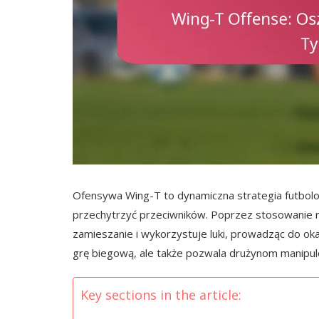
Ofensywa Wing-T to dynamiczna strategia futbolow
przechytrzyć przeciwników. Poprzez stosowanie
zamieszanie i wykorzystuje luki, prowadząc do oka
grę biegową, ale także pozwala drużynom manipul
Key sections in the article: