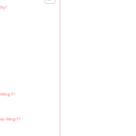
chy?
 Wing-T?
ywy Wing-T?