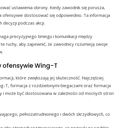
ować ustawienia obrony. Kiedy zawodnik się porusza,
a ofensywie dostosować się odpowiednio. Ta informacja
decyzji podczas akcji.
aga precyzyjnego timingu i komunikacji między
 te ruchy, aby zapewnić, że zawodnicy rozumieją swoje
w.
 ofensywie Wing-T
macji, które zwiększają jej skuteczność. Najczęściej
-T, formacja z rozdzielonymi biegaczami oraz formacja
lety i może być dostosowana w zależności od mocnych stron
ającego, pełnozatrudnionego i dwóch skrzydłowych, co
o obu stronach rozgrywającego, co pozwala na szybkie