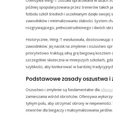
Ofensywa Wing-T została opracowana w latach 30. 
później spopularyzowana przez trenerów takich jak
futbolu szkół średnich i uczelnianym dzięki swoj
zawodników i minimalizowaniu słabości. System ch
rozgrywającego, pełnozatrudnionego i dwóch skrzyd
Historycznie, Wing-T ewoluowała, dostosowując si
zawodników. Jej nacisk na zmylenie i oszustwo spra
priorytetowo traktują silną grę biegową kosztem
szczególnie skuteczna w mniejszych szkołach, gd
szybkości, aby konkurować w bardziej tradycyjny
Podstawowe zasady oszustwa i 
Oszustwo i zmylenie są fundamentalne dla
ofensy
zamieszania wśród obrońców. Ofensywa wykorzystu
tylnym polu, aby utrzymać obrony w niepewności. 
otworów dla biegaczy i maksymalizowania jardów.