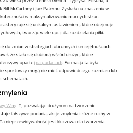
XX wieku przez trenera Glenna “Tygrysa” Ellisona, a
 Bill McCartney i Joe Paterno. Zyskała na znaczeniu w
ej skuteczności w maksymalizowaniu mocnych stron
arakteryzuje się unikalnym ustawieniem, które obejmuje
łowych, tworząc wiele opcji dla rozdzielania piłki.
ę do zmian w strategiach obronnych i umiejętnościach
wił, że stała się ulubioną wśród drużyn, które
 ofensywy opartej
na podaniach
. Formacja ta była
zie sportowcy mogą nie mieć odpowiedniego rozmiaru lub
ch schematach.
zmylenia
wy Wing
-T, pozwalając drużynom na tworzenie
je fałszywe podania, akcje zmylenia i różne ruchy w
Ta nieprzewidywalność jest kluczowa dla tworzenia