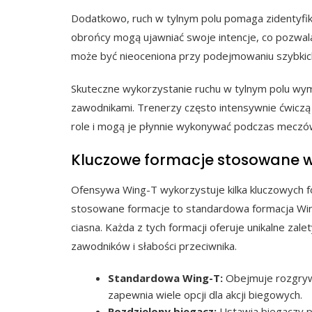
Dodatkowo, ruch w tylnym polu pomaga zidentyfik
obrońcy mogą ujawniać swoje intencje, co pozwal
może być nieoceniona przy podejmowaniu szybkich 
Skuteczne wykorzystanie ruchu w tylnym polu wym
zawodnikami. Trenerzy często intensywnie ćwiczą
role i mogą je płynnie wykonywać podczas meczó
Kluczowe formacje stosowane w
Ofensywa Wing-T wykorzystuje kilka kluczowych for
stosowane formacje to standardowa formacja Wing
ciasna. Każda z tych formacji oferuje unikalne za
zawodników i słabości przeciwnika.
Standardowa Wing-T:
Obejmuje rozgryw
zapewnia wiele opcji dla akcji biegowych.
Rozdzielony biegacz:
Ustawia biegaczy p