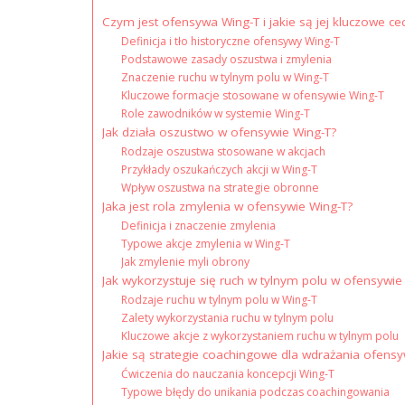
Czym jest ofensywa Wing-T i jakie są jej kluczowe ce
Definicja i tło historyczne ofensywy Wing-T
Podstawowe zasady oszustwa i zmylenia
Znaczenie ruchu w tylnym polu w Wing-T
Kluczowe formacje stosowane w ofensywie Wing-T
Role zawodników w systemie Wing-T
Jak działa oszustwo w ofensywie Wing-T?
Rodzaje oszustwa stosowane w akcjach
Przykłady oszukańczych akcji w Wing-T
Wpływ oszustwa na strategie obronne
Jaka jest rola zmylenia w ofensywie Wing-T?
Definicja i znaczenie zmylenia
Typowe akcje zmylenia w Wing-T
Jak zmylenie myli obrony
Jak wykorzystuje się ruch w tylnym polu w ofensywie
Rodzaje ruchu w tylnym polu w Wing-T
Zalety wykorzystania ruchu w tylnym polu
Kluczowe akcje z wykorzystaniem ruchu w tylnym polu
Jakie są strategie coachingowe dla wdrażania ofens
Ćwiczenia do nauczania koncepcji Wing-T
Typowe błędy do unikania podczas coachingowania