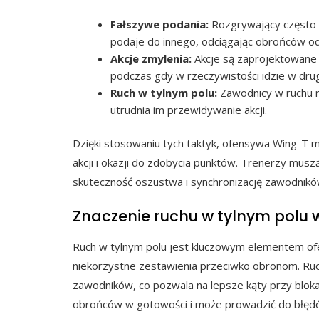
Fałszywe podania:
Rozgrywający często 
podaje do innego, odciągając obrońców od 
Akcje zmylenia:
Akcje są zaprojektowane t
podczas gdy w rzeczywistości idzie w drug
Ruch w tylnym polu:
Zawodnicy w ruchu m
utrudnia im przewidywanie akcji.
Dzięki stosowaniu tych taktyk, ofensywa Wing-T 
akcji i okazji do zdobycia punktów. Trenerzy muszą
skuteczność oszustwa i synchronizację zawodnikó
Znaczenie ruchu w tylnym polu 
Ruch w tylnym polu jest kluczowym elementem of
niekorzystne zestawienia przeciwko obronom. Ru
zawodników, co pozwala na lepsze kąty przy bloka
obrońców w gotowości i może prowadzić do błędó