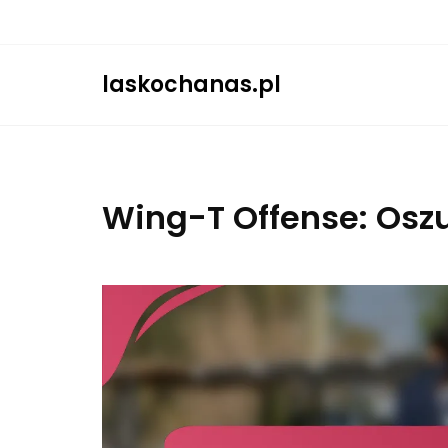
Skip
to
content
laskochanas.pl
Wing-T Offense: Oszu