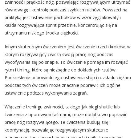
zwinność i prędkość nóg, pozwalając rozgrywającym utrzymać
równowagę i kontrolę podczas szybkich ruchów. Powszechną
praktyką jest ustawienie pachołków w wzór zygzakowaty i
każda rozgrywająca sprint przez nie, koncentrując się na
utrzymaniu niskiego środka ciężkości.
Innym skutecznym ćwiczeniem jest ćwiczenie trzech kroków, w
którym rozgrywający ćwiczą swoją pracę nóg podczas
wycofywania się po snapie. To ćwiczenie pomaga im rozwijać
rytm i timing, które są niezbędne do dokładnych rzutów.
Podkreślenie odpowiedniego ustawienia stóp i rozkładu ciężaru
podczas tych ćwiczeń może znacznie poprawić ich ogólne
ustawienie podczas wykonywania zagrań.
Włączenie treningu zwinności, takiego jak biegi shuttle lub
ćwiczenia z oporowymi taśmami, może dodatkowo poprawić
pracę nóg rozgrywającego. Te ćwiczenia budują siłę i
koordynację, pozwalając rozgrywającym skutecznie
manewrować w ciasnych przestrzeniach i unikać obrońców.