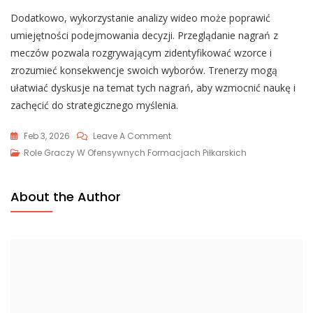
Dodatkowo, wykorzystanie analizy wideo może poprawić
umiejętności podejmowania decyzji. Przeglądanie nagrań z
meczów pozwala rozgrywającym zidentyfikować wzorce i
zrozumieć konsekwencje swoich wyborów. Trenerzy mogą
ułatwiać dyskusje na temat tych nagrań, aby wzmocnić naukę i
zachęcić do strategicznego myślenia.
On
Feb 3, 2026
Leave A Comment
Dynamika
Role Graczy W Ofensywnych Formacjach Piłkarskich
Rozgrywającego
W
About the Author
Formacji
Pistol:
Pozycjonowanie,
Podejmowanie
Decyzji,
Wykonanie