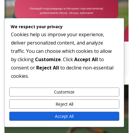
We respect your privacy
Cookies help us improve your experience,
deliver personalized content, and analyze
Obowiązki rozgrywającego w ofensywie
traffic. You can choose which cookies to allow
rozprzestrzenionej: podejmowanie decyzji,
by clicking
Customize
. Click
Accept All
to
odczyty, wykonanie
consent or
Reject All
to decline non-essential
cookies.
Customize
Reject All
Accept All