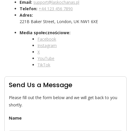
Email:
support@laskochanas.pl
Telefon:
+44 123 456 7890
Adres:
221B Baker Street, London, UK NW1 6XE
Media społecznościowe:
Facebook
Instagram
X
YouTube
TikTok
Send Us a Message
Please fill out the form below and we will get back to you
shortly.
Name