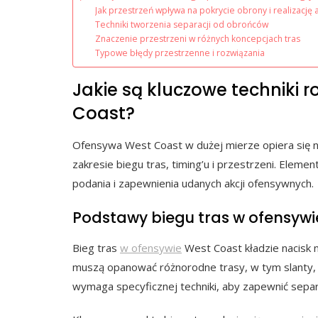
Jak przestrzeń wpływa na pokrycie obrony i realizację a
Techniki tworzenia separacji od obrońców
Znaczenie przestrzeni w różnych koncepcjach tras
Typowe błędy przestrzenne i rozwiązania
Jakie są kluczowe techniki 
Coast?
Ofensywa West Coast w dużej mierze opiera się n
zakresie biegu tras, timing’u i przestrzeni. Elem
podania i zapewnienia udanych akcji ofensywnych.
Podstawy biegu tras w ofensywi
Bieg tras
w ofensywie
West Coast kładzie nacisk n
muszą opanować różnorodne trasy, w tym slanty, c
wymaga specyficznej techniki, aby zapewnić sepa