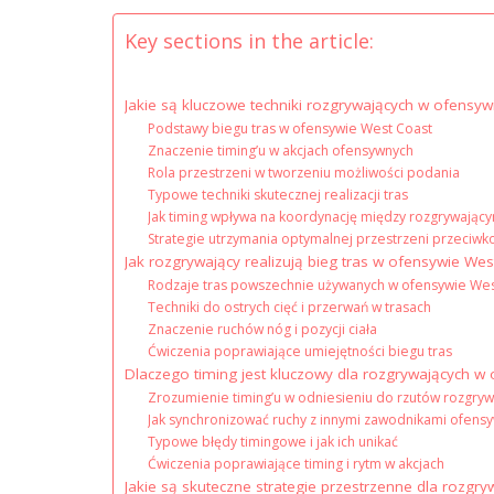
Key sections in the article:
Jakie są kluczowe techniki rozgrywających w ofensy
Podstawy biegu tras w ofensywie West Coast
Znaczenie timing’u w akcjach ofensywnych
Rola przestrzeni w tworzeniu możliwości podania
Typowe techniki skutecznej realizacji tras
Jak timing wpływa na koordynację między rozgrywając
Strategie utrzymania optymalnej przestrzeni przeciwk
Jak rozgrywający realizują bieg tras w ofensywie Wes
Rodzaje tras powszechnie używanych w ofensywie Wes
Techniki do ostrych cięć i przerwań w trasach
Znaczenie ruchów nóg i pozycji ciała
Ćwiczenia poprawiające umiejętności biegu tras
Dlaczego timing jest kluczowy dla rozgrywających w
Zrozumienie timing’u w odniesieniu do rzutów rozgry
Jak synchronizować ruchy z innymi zawodnikami ofens
Typowe błędy timingowe i jak ich unikać
Ćwiczenia poprawiające timing i rytm w akcjach
Jakie są skuteczne strategie przestrzenne dla rozgry