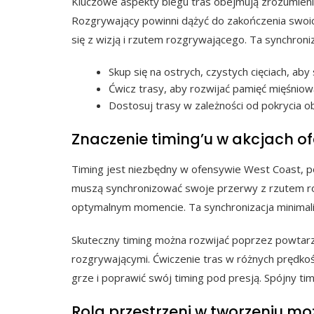
Kluczowe aspekty biegu tras obejmują zrozumienie
Rozgrywający powinni dążyć do zakończenia swoi
się z wizją i rzutem rozgrywającego. Ta synchroniz
Skup się na ostrych, czystych cięciach, aby
Ćwicz trasy, aby rozwijać pamięć mięśniową
Dostosuj trasy w zależności od pokrycia ob
Znaczenie timing’u w akcjach 
Timing jest niezbędny w ofensywie West Coast, 
muszą synchronizować swoje przerwy z rzutem ro
optymalnym momencie. Ta synchronizacja minimali
Skuteczny timing można rozwijać poprzez powtarz
rozgrywającymi. Ćwiczenie tras w różnych prędk
grze i poprawić swój timing pod presją. Spójny t
Rola przestrzeni w tworzeniu mo