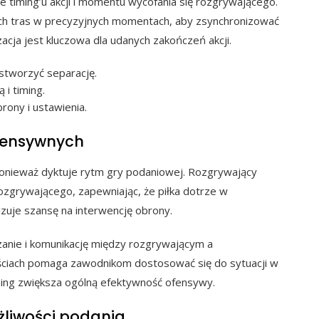
 timing’u akcji i momentu wycofania się rozgrywającego.
ch tras w precyzyjnych momentach, aby zsynchronizować
acja jest kluczowa dla udanych zakończeń akcji.
 stworzyć separację.
 i timing.
rony i ustawienia.
ofensywnych
ponieważ dyktuje rytm gry podaniowej. Rozgrywający
zgrywającego, zapewniając, że piłka dotrze w
zuje szansę na interwencję obrony.
anie i komunikację między rozgrywającym a
ościach pomaga zawodnikom dostosować się do sytuacji w
iming zwiększa ogólną efektywność ofensywy.
żliwości podania