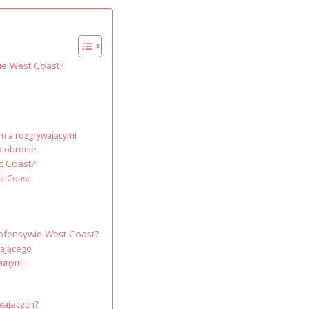
wie West Coast?
ym a rozgrywającymi
o obronie
t Coast?
t Coast
 ofensywie West Coast?
wającego
ywnymi
wających?